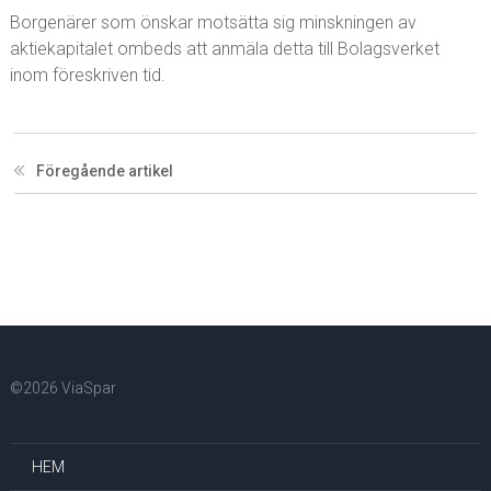
Borgenärer som önskar motsätta sig minskningen av
aktiekapitalet ombeds att anmäla detta till Bolagsverket
inom föreskriven tid.
Föregående artikel
©2026 ViaSpar
HEM