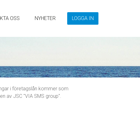
KTA OSS
NYHETER
LOGGA IN
ringar i företagslån kommer som
aden av JSC "VIA SMS group".