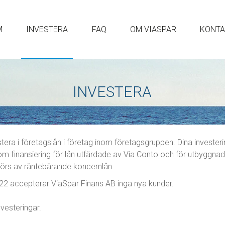
M
INVESTERA
FAQ
OM VIASPAR
KONTA
INVESTERA
tera i företagslån i företag inom företagsgruppen. Dina investe
om finansiering för lån utfärdade av Via Conto och för utbyggn
görs av räntebärande koncernlån..
 accepterar ViaSpar Finans AB inga nya kunder.
nvesteringar.